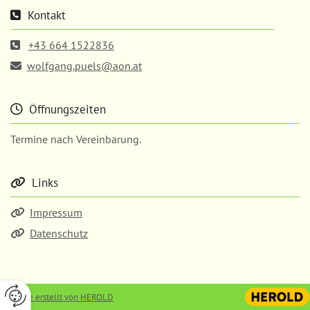
Kontakt

+43 664 1522836

wolfgang.puels@aon.at

Öffnungszeiten

Termine nach Vereinbarung.
Links

Impressum

Datenschutz

Website erstellt von HEROLD